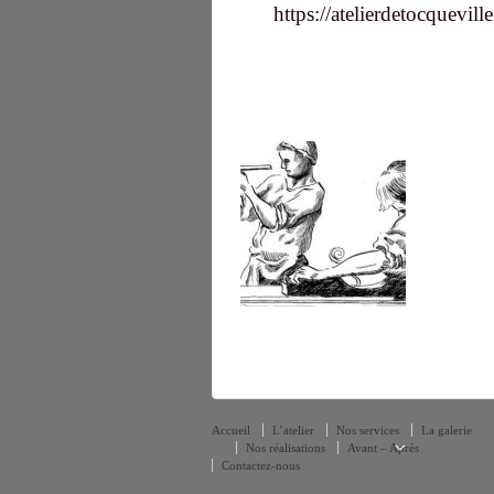
https://atelierdetocquevi
Accueil
L’atelier
Nos services
La galerie
Nos réalisations
Avant – Après
Contactez-nous