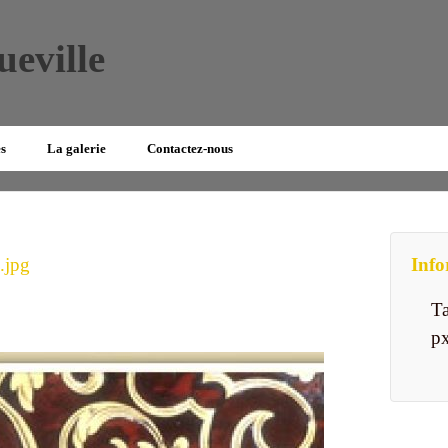
ueville
es
La galerie
Contactez-nous
.jpg
Info
Ta
p