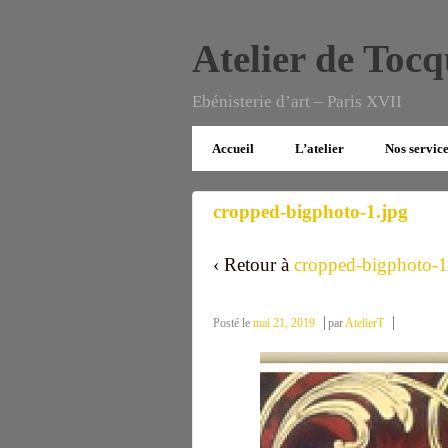
Atelier de Tocq
Ebénisterie d’art – Paris XVII
Accueil
L’atelier
Nos servic
cropped-bigphoto-1.jpg
‹ Retour à
cropped-bigphoto-1
Posté le
mai 21, 2019
par
AtelierT