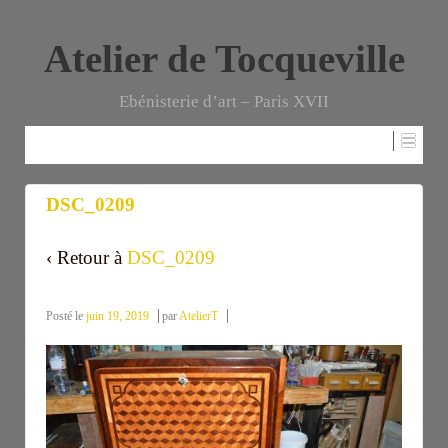
Atelier de Tocqueville
Ebénisterie d’art – Paris XVII
DSC_0209
DSC_0209
‹ Retour à
DSC_0209
Posté le
juin 19, 2019
par
AtelierT