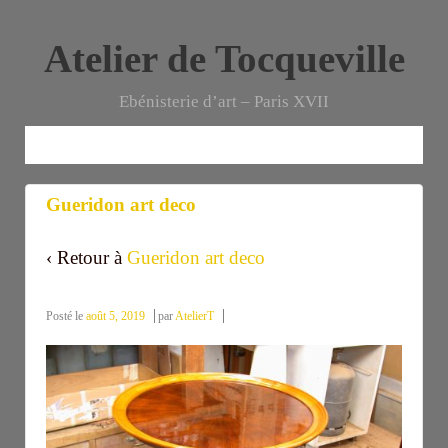
Atelier de Tocqueville
Ebénisterie d’art – Paris XVII
Gueridon art deco
Gueridon art deco
‹ Retour à
Gueridon art deco
Posté le
août 5, 2019
par
AtelierT