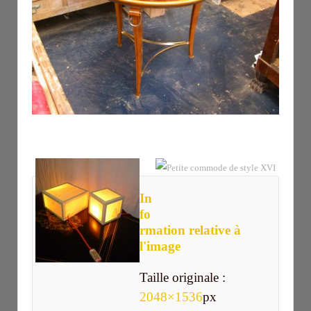
In
fo
rmation relative à
l'image
Taille originale :
2048×1536
px