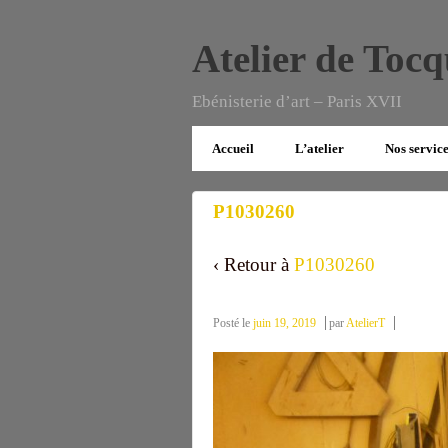
Atelier de Tocq
Ebénisterie d’art – Paris XVII
Accueil
L’atelier
Nos servic
P1030260
‹ Retour à
P1030260
Posté le
juin 19, 2019
par
AtelierT