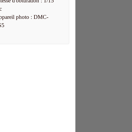
tesse d'obturation : 1/15
c
ppareil photo : DMC-
S5