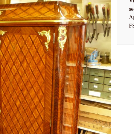
Vi
se
A
F