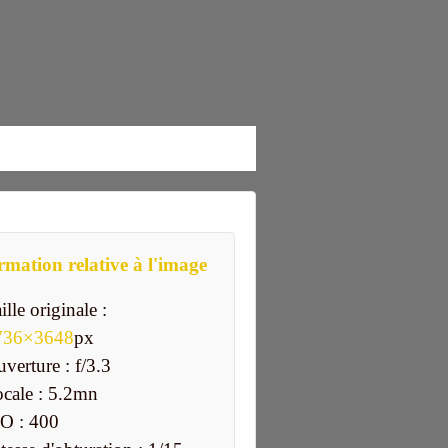
rmation relative à l'image
ille originale :
736×3648
px
verture : f/3.3
cale : 5.2mn
O : 400