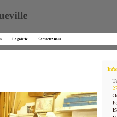
ueville
es
La galerie
Contactez-nous
Info
Ta
2
Ou
Fo
IS